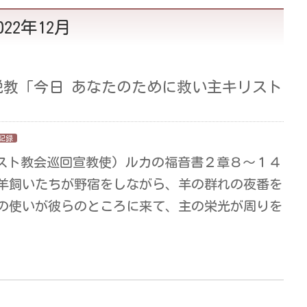
22年12月
礼拝説教「今日 あなたのために救い主キリスト
記録
スト教会巡回宣教使) ルカの福音書２章８〜１４
、羊飼いたちが野宿をしながら、羊の群れの夜番を
主の使いが彼らのところに来て、主の栄光が周りを