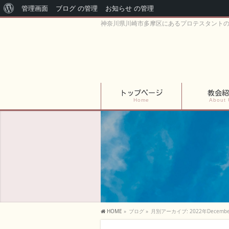
WordPress
管理画面
ブログ の管理
お知らせ の管理
神奈川県川崎市多摩区にあるプロテスタント
に
つ
い
て
トップページ
教会紹
Home
About 
HOME
»
ブログ
»
月別アーカイブ: 2022年Decembe