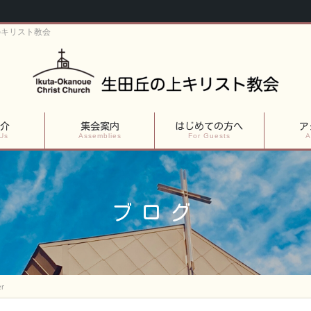
のキリスト教会
介
集会案内
はじめての方へ
ア
Us
Assemblies
For Guests
A
ブログ
r