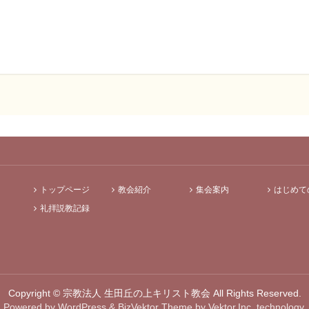
トップページ
教会紹介
集会案内
はじめて
礼拝説教記録
Copyright ©
宗教法人 生田丘の上キリスト教会
All Rights Reserved.
Powered by
WordPress
&
BizVektor Theme
by
Vektor,Inc.
technology.